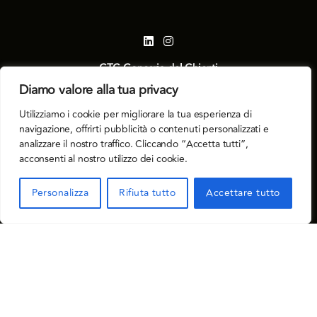
CTC Conceria del Chienti
Società Benefit S.p.A.
Diamo valore alla tua privacy
Via Willy Weber, 24 62029 Tolentino (MC) ITALIA
Utilizziamo i cookie per migliorare la tua esperienza di
Capitale Sociale € 9.000.000 i.v.
navigazione, offrirti pubblicità o contenuti personalizzati e
Partita Iva 02083630430
analizzare il nostro traffico. Cliccando “Accetta tutti”,
acconsenti al nostro utilizzo dei cookie.
Tel. +39 (0)733 971916
www.conceriadelchienti.com
Personalizza
Rifiuta tutto
Accettare tutto
info@ctc.it